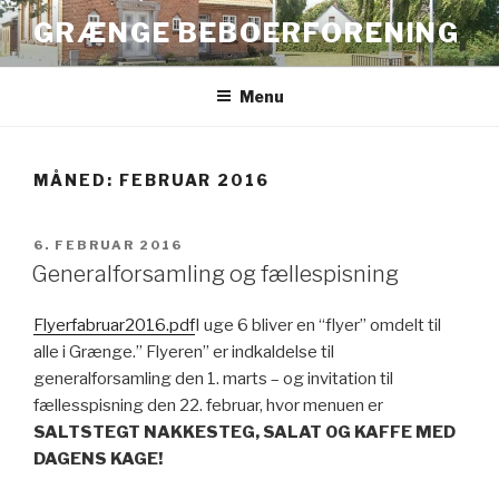
Videre
GRÆNGE BEBOERFORENING
til
indhold
Menu
MÅNED:
FEBRUAR 2016
UDGIVET
6. FEBRUAR 2016
DEN
Generalforsamling og fællespisning
Flyerfabruar2016.pdf
I uge 6 bliver en “flyer” omdelt til
alle i Grænge.” Flyeren” er indkaldelse til
generalforsamling den 1. marts – og invitation til
fællesspisning den 22. februar, hvor menuen er
SALTSTEGT NAKKESTEG, SALAT OG KAFFE MED
DAGENS KAGE!