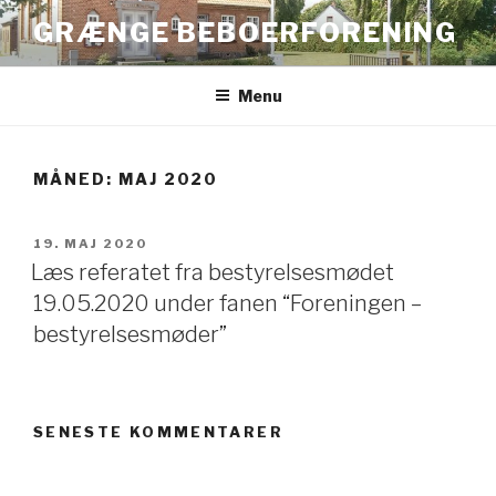
Videre
GRÆNGE BEBOERFORENING
til
indhold
Menu
MÅNED:
MAJ 2020
UDGIVET
19. MAJ 2020
DEN
Læs referatet fra bestyrelsesmødet
19.05.2020 under fanen “Foreningen –
bestyrelsesmøder”
SENESTE KOMMENTARER