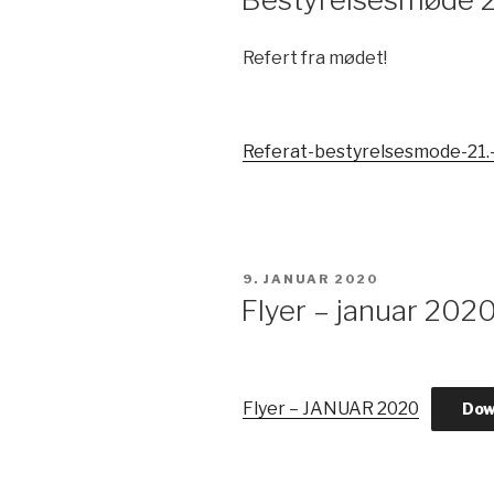
Refert fra mødet!
Referat-bestyrelsesmode-21.
UDGIVET
9. JANUAR 2020
DEN
Flyer – januar 202
Flyer – JANUAR 2020
Dow