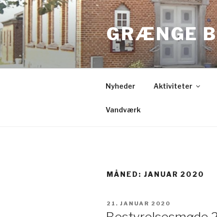
Videre
til
GRÆNGE B
indhold
Nyheder
Aktiviteter
Vandværk
MÅNED:
JANUAR 2020
UDGIVET
21. JANUAR 2020
DEN
Bestyrelsesmøde 2