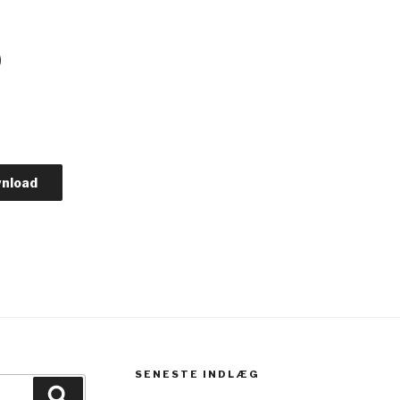
0
nload
SENESTE INDLÆG
Søg