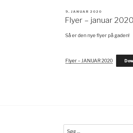
UDGIVET
9. JANUAR 2020
DEN
Flyer – januar 202
Så er den nye flyer på gaden!
Flyer – JANUAR 2020
Dow
Søg