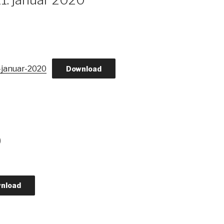
-januar-2020
Download
0
nload