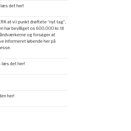
 læs det her!
 at vi i punkt drøftete “nyt tag”,
n har bevilliget os 600.000 kr. til
a håndværkerne og forsøger at
live informeret løbende her på
resse.
 læs det her!
den her!