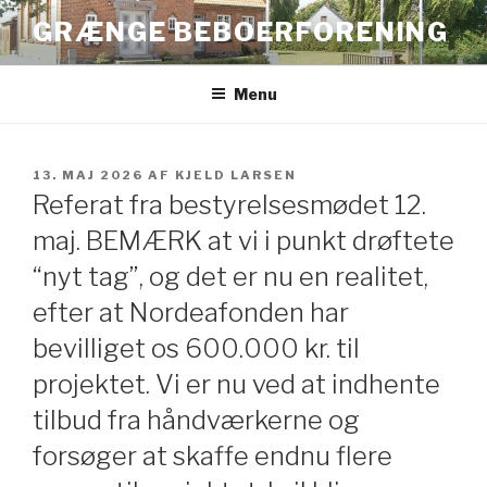
Videre
GRÆNGE BEBOERFORENING
til
indhold
Menu
UDGIVET
13. MAJ 2026
AF
KJELD LARSEN
DEN
Referat fra bestyrelsesmødet 12.
maj. BEMÆRK at vi i punkt drøftete
“nyt tag”, og det er nu en realitet,
efter at Nordeafonden har
bevilliget os 600.000 kr. til
projektet. Vi er nu ved at indhente
tilbud fra håndværkerne og
forsøger at skaffe endnu flere