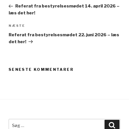
indlæg
Referat fra bestyrelsesmødet 14. april 2026 –
læs det her!
Næste
NÆSTE
indlæg
Referat fra bestyrelsesmødet 22. juni 2026 – læs
det her!
SENESTE KOMMENTARER
Søg
Søg
efter: