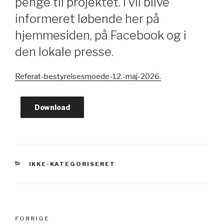
penge til projektet. I vil blive
informeret løbende her på
hjemmesiden, på Facebook og i
den lokale presse.
Referat-bestyrelsesmoede-12.-maj-2026.
Download
KATEGORIER
IKKE-KATEGORISERET
Indlægsnavigation
Forrige
FORRIGE