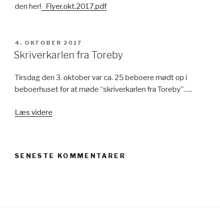
den her!
Flyer.okt.2017.pdf
UDGIVET
4. OKTOBER 2017
DEN
Skriverkarlen fra Toreby
Tirsdag den 3. oktober var ca. 25 beboere mødt op i
beboerhuset for at møde “skriverkarlen fra Toreby”…..
“Skriverkarlen
Læs videre
fra
Toreby”
SENESTE KOMMENTARER