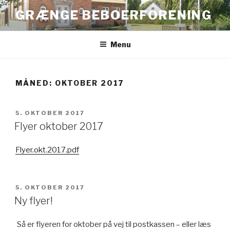
Videre
GRÆNGE BEBOERFORENING
til
indhold
Menu
MÅNED:
OKTOBER 2017
UDGIVET
5. OKTOBER 2017
DEN
Flyer oktober 2017
Flyer.okt.2017.pdf
UDGIVET
5. OKTOBER 2017
DEN
Ny flyer!
Så er flyeren for oktober på vej til postkassen – eller læs