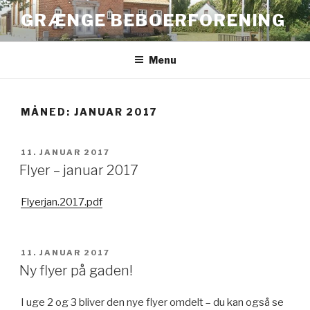
Videre
GRÆNGE BEBOERFORENING
til
indhold
Menu
MÅNED:
JANUAR 2017
UDGIVET
11. JANUAR 2017
DEN
Flyer – januar 2017
Flyerjan.2017.pdf
UDGIVET
11. JANUAR 2017
DEN
Ny flyer på gaden!
I uge 2 og 3 bliver den nye flyer omdelt – du kan også se