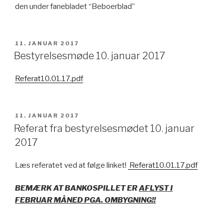
den under fanebladet “Beboerblad”
UDGIVET
11. JANUAR 2017
DEN
Bestyrelsesmøde 10. januar 2017
Referat10.01.17.pdf
UDGIVET
11. JANUAR 2017
DEN
Referat fra bestyrelsesmødet 10. januar
2017
Læs referatet ved at følge linket!
Referat10.01.17.pdf
BEMÆRK AT BANKOSPILLET ER
AFLYST I
FEBRUAR MÅNED PGA. OMBYGNING!!