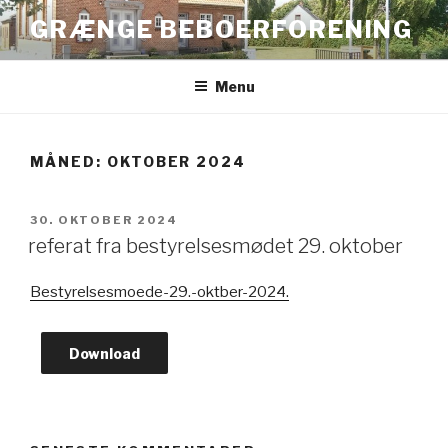
Videre
GRÆNGE BEBOERFORENING
til
indhold
Menu
MÅNED:
OKTOBER 2024
UDGIVET
30. OKTOBER 2024
DEN
referat fra bestyrelsesmødet 29. oktober
Bestyrelsesmoede-29.-oktber-2024.
Download