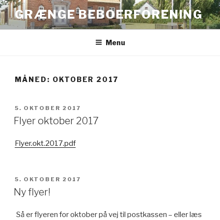
Videre
GRÆNGE BEBOERFORENING
til
indhold
Menu
MÅNED:
OKTOBER 2017
UDGIVET
5. OKTOBER 2017
DEN
Flyer oktober 2017
Flyer.okt.2017.pdf
UDGIVET
5. OKTOBER 2017
DEN
Ny flyer!
Så er flyeren for oktober på vej til postkassen – eller læs