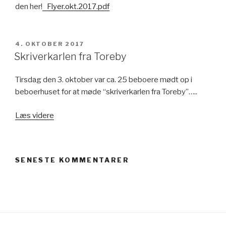
den her!
Flyer.okt.2017.pdf
UDGIVET
4. OKTOBER 2017
DEN
Skriverkarlen fra Toreby
Tirsdag den 3. oktober var ca. 25 beboere mødt op i
beboerhuset for at møde “skriverkarlen fra Toreby”…..
“Skriverkarlen
Læs videre
fra
Toreby”
SENESTE KOMMENTARER