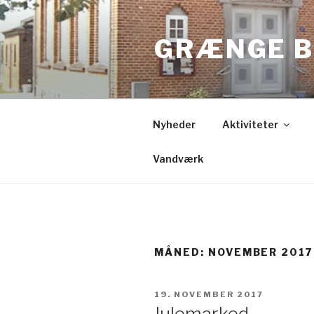
Videre
til
GRÆNGE B
indhold
Nyheder
Aktiviteter
Vandværk
MÅNED:
NOVEMBER 2017
UDGIVET
19. NOVEMBER 2017
DEN
Julemarked