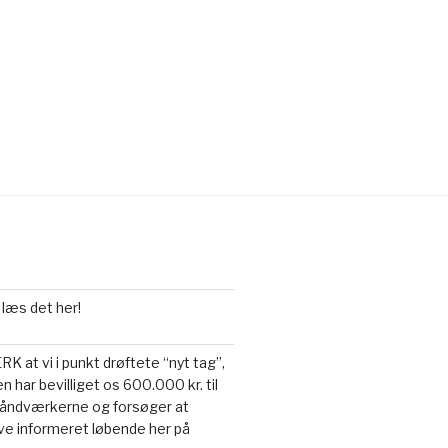
 læs det her!
 at vi i punkt drøftete “nyt tag”,
n har bevilliget os 600.000 kr. til
a håndværkerne og forsøger at
live informeret løbende her på