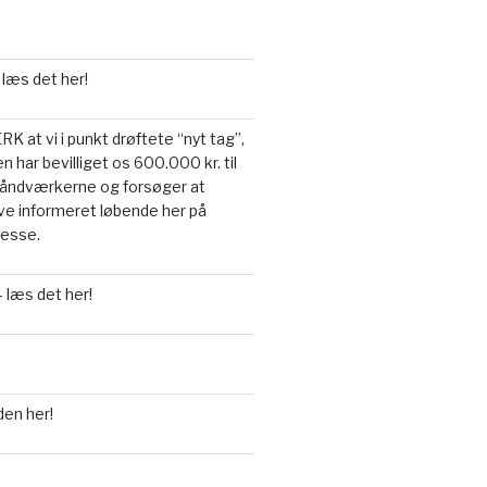
 læs det her!
 at vi i punkt drøftete “nyt tag”,
n har bevilliget os 600.000 kr. til
a håndværkerne og forsøger at
live informeret løbende her på
resse.
 læs det her!
den her!