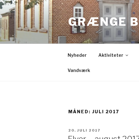
Videre
til
GRÆNGE B
indhold
Nyheder
Aktiviteter
Vandværk
MÅNED:
JULI 2017
UDGIVET
20. JULI 2017
DEN
Flyer – august 201