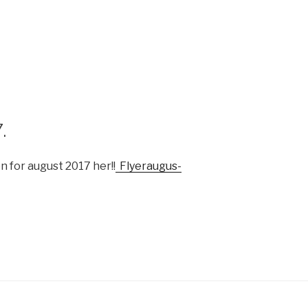
.
n for august 2017 her!!
Flyeraugus-