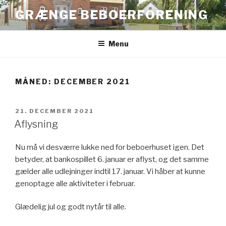
Videre
GRÆNGE BEBOERFORENING
til
indhold
Menu
MÅNED:
DECEMBER 2021
UDGIVET
21. DECEMBER 2021
DEN
Aflysning
Nu må vi desværre lukke ned for beboerhuset igen. Det
betyder, at bankospillet 6. januar er aflyst, og det samme
gælder alle udlejninger indtil 17. januar. Vi håber at kunne
genoptage alle aktiviteter i februar.
Glædelig jul og godt nytår til alle.