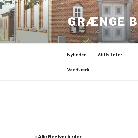
Videre
til
GRÆNGE B
indhold
Nyheder
Aktiviteter
Vandværk
« Alle Begivenheder