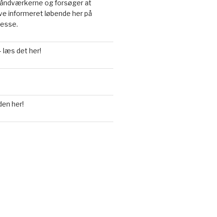
a håndværkerne og forsøger at
live informeret løbende her på
resse.
 læs det her!
den her!