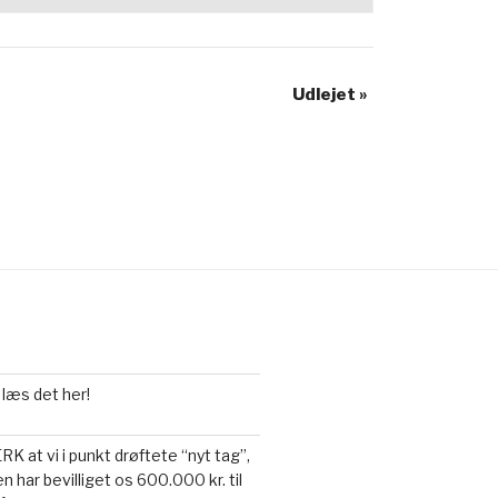
Udlejet
»
 læs det her!
 at vi i punkt drøftete “nyt tag”,
n har bevilliget os 600.000 kr. til