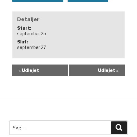
Detaljer
Start:
september 25
Slut:
september 27
«
Udlejet
Udlejet
»
Søg
Søg
efter: