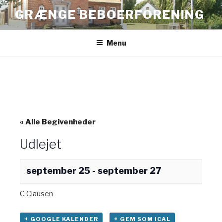
Videre
GRÆNGE BEBOERFORENING
til
indhold
Menu
« Alle Begivenheder
Udlejet
september 25
-
september 27
C Clausen
+ GOOGLE KALENDER
+ GEM SOM ICAL