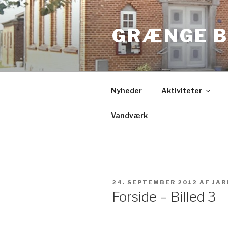
Videre
til
GRÆNGE B
indhold
Nyheder
Aktiviteter
Vandværk
UDGIVET
24. SEPTEMBER 2012
AF
JAR
DEN
Forside – Billed 3