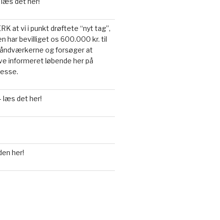
 læs det her!
 at vi i punkt drøftete “nyt tag”,
n har bevilliget os 600.000 kr. til
a håndværkerne og forsøger at
live informeret løbende her på
resse.
 læs det her!
den her!