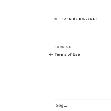
KATEGORIER
FORSIDE BILLEDER
Indlægsnavigation
Forrige
FORRIGE
indlæg
Terms of Use
Søg
efter: