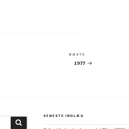
NÆSTE
Næste
indlæg
1977
SENESTE INDLÆG
Søg