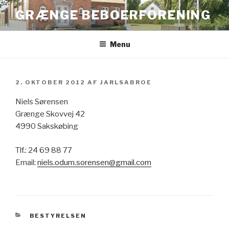
Videre
GRÆNGE BEBOERFORENING
til
indhold
Menu
UDGIVET
2. OKTOBER 2012
AF
JARLSABROE
DEN
Niels Sørensen
Grænge Skovvej 42
4990 Sakskøbing
Tlf.: 24 69 88 77
Email:
niels.odum.sorensen@gmail.com
KATEGORIER
BESTYRELSEN