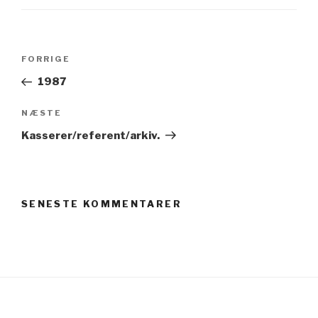
Indlægsnavigation
Forrige
FORRIGE
indlæg
1987
Næste
NÆSTE
indlæg
Kasserer/referent/arkiv.
SENESTE KOMMENTARER