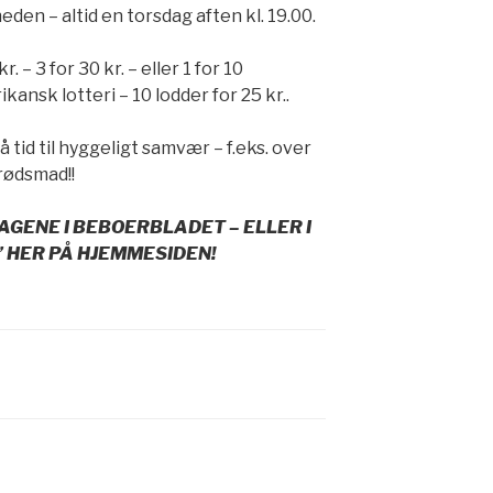
n – altid en torsdag aften kl. 19.00.
 – 3 for 30 kr. – eller 1 for 10
ansk lotteri – 10 lodder for 25 kr..
å tid til hyggeligt samvær – f.eks. over
rødsmad!!
GENE I BEBOERBLADET – ELLER I
 HER PÅ HJEMMESIDEN!