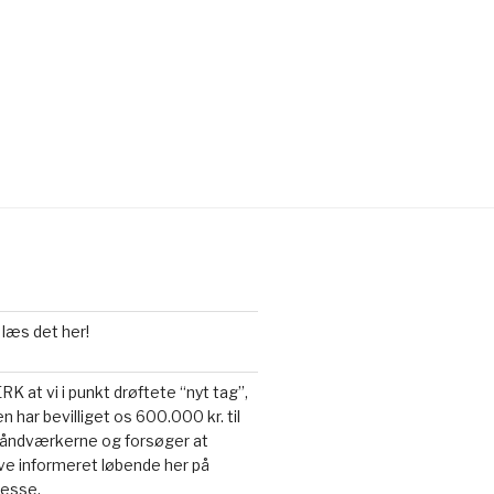
 læs det her!
 at vi i punkt drøftete “nyt tag”,
n har bevilliget os 600.000 kr. til
a håndværkerne og forsøger at
live informeret løbende her på
resse.