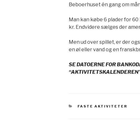
Beboerhuset én gang om månede
Man kan købe 6 plader for 60 kr.
kr. Endvidere sælges der amerik
Men ud over spillet, er der ogs
en øl eller vand og en franskb
SE DATOERNE FOR BANKODA
“AKTIVITETSKALENDEREN”
KATEGORIER
FASTE AKTIVITETER