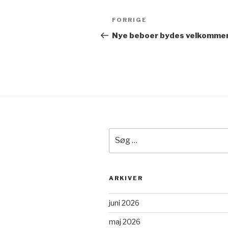
Indlægsnavigation
Forrige
FORRIGE
indlæg
Nye beboer bydes velkomme
Søg
efter:
ARKIVER
juni 2026
maj 2026