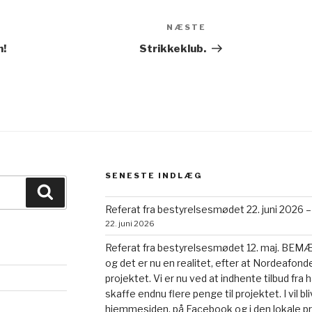
NÆSTE
Næste
indlæg
n!
Strikkeklub.
SENESTE INDLÆG
Søg
Referat fra bestyrelsesmødet 22. juni 2026 –
22. juni 2026
Referat fra bestyrelsesmødet 12. maj. BEMÆRK
og det er nu en realitet, efter at Nordeafonde
projektet. Vi er nu ved at indhente tilbud fr
skaffe endnu flere penge til projektet. I vil b
hjemmesiden, på Facebook og i den lokale p