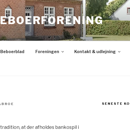
EBOERFORENING
Beboerblad
Foreningen
Kontakt & udlejning
SENESTE K
ABROE
radition, at der afholdes bankospil i