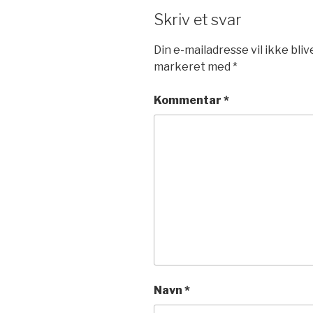
Skriv et svar
Din e-mailadresse vil ikke bliv
markeret med
*
Kommentar
*
Navn
*