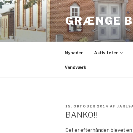
Videre
til
GRÆNGE B
indhold
Nyheder
Aktiviteter
Vandværk
UDGIVET
15. OKTOBER 2014
AF
JARLS
DEN
BANKO!!!
Det er efterhånden blevet en t