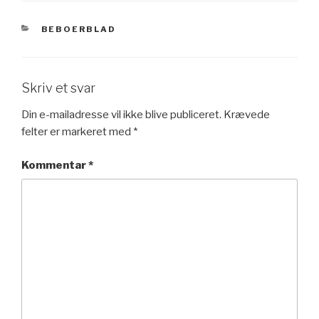
KATEGORIER
BEBOERBLAD
Skriv et svar
Din e-mailadresse vil ikke blive publiceret.
Krævede
felter er markeret med
*
Kommentar
*