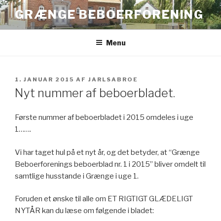
Videre
GRÆNGE BEBOERFORENING
til
indhold
Menu
UDGIVET
1. JANUAR 2015
AF
JARLSABROE
DEN
Nyt nummer af beboerbladet.
Første nummer af beboerbladet i 2015 omdeles i uge
1…….
Vi har taget hul på et nyt år, og det betyder, at “Grænge
Beboerforenings beboerblad nr. 1 i 2015” bliver omdelt til
samtlige husstande i Grænge i uge 1.
Foruden et ønske til alle om ET RIGTIGT GLÆDELIGT
NYTÅR kan du læse om følgende i bladet: