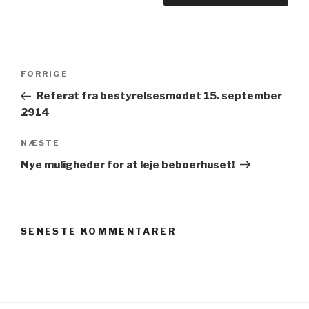
Indlægsnavigation
Forrige
FORRIGE
indlæg
Referat fra bestyrelsesmødet 15. september
2914
Næste
NÆSTE
indlæg
Nye muligheder for at leje beboerhuset!
SENESTE KOMMENTARER