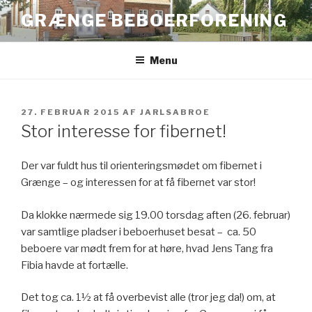
Videre
GRÆNGE BEBOERFORENING
til
indhold
Menu
UDGIVET
27. FEBRUAR 2015
AF
JARLSABROE
DEN
Stor interesse for fibernet!
Der var fuldt hus til orienteringsmødet om fibernet i
Grænge – og interessen for at få fibernet var stor!
Da klokke nærmede sig 19.00 torsdag aften (26. februar)
var samtlige pladser i beboerhuset besat – ca. 50
beboere var mødt frem for at høre, hvad Jens Tang fra
Fibia havde at fortælle.
Det tog ca. 1½ at få overbevist alle (tror jeg da!) om, at