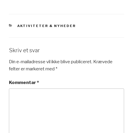
KATEGORIER
AKTIVITETER & NYHEDER
Skriv et svar
Din e-mailadresse vil ikke blive publiceret.
Krævede
felter er markeret med
*
Kommentar
*