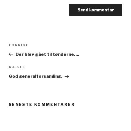
Indlægsnavigation
Forrige
FORRIGE
indlæg
Der blev gået til tønderne….
Næste
NÆSTE
indlæg
God generalforsamling.
SENESTE KOMMENTARER