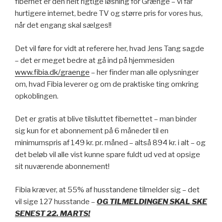
fibernet er den helt rigtige løsning for Grænge – vi får
hurtigere internet, bedre TV og større pris for vores hus,
når det engang skal sælges!!
Det vil føre for vidt at referere her, hvad Jens Tang sagde
– det er meget bedre at gå ind på hjemmesiden
www.fibia.dk/graenge
– her finder man alle oplysninger
om, hvad Fibia leverer og om de praktiske ting omkring
opkoblingen.
Det er gratis at blive tilsluttet fibernettet – man binder
sig kun for et abonnement på 6 måneder til en
minimumspris af 149 kr. pr. måned – altså 894 kr. i alt – og
det beløb vil alle vist kunne spare fuldt ud ved at opsige
sit nuværende abonnement!
Fibia kræver, at 55% af husstandene tilmelder sig – det
vil sige 127 husstande –
OG TILMELDINGEN SKAL SKE
SENEST 22. MARTS!