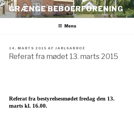
Videre
GRÆNGE BEBOERFORENING
til
indhold
Menu
UDGIVET
14. MARTS 2015
AF
JARLSABROE
DEN
Referat fra mødet 13. marts 2015
Referat fra bestyrelsesmødet fredag den 13.
marts kl. 16.00.