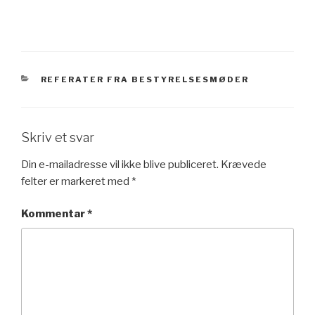
KATEGORIER
REFERATER FRA BESTYRELSESMØDER
Skriv et svar
Din e-mailadresse vil ikke blive publiceret.
Krævede
felter er markeret med
*
Kommentar
*