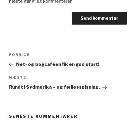
næste gang jeg kommenterer.
Indlægsnavigation
Forrige
FORRIGE
indlæg
Net- og bogcaféen fik en god start!
Næste
NÆSTE
indlæg
Rundt i Sydmerika – og fællesspisning.
SENESTE KOMMENTARER