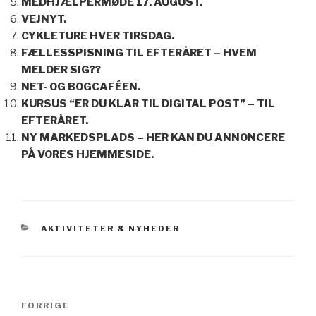
MEDHJÆLPERMØDE 17. AUGUST.
VEJNYT.
CYKLETURE HVER TIRSDAG.
FÆLLESSPISNING TIL EFTERÅRET – HVEM
MELDER SIG??
NET- OG BOGCAFÉEN.
KURSUS “ER DU KLAR TIL DIGITAL POST” – TIL
EFTERÅRET.
NY MARKEDSPLADS – HER KAN
DU
ANNONCERE
PÅ VORES HJEMMESIDE.
KATEGORIER
AKTIVITETER & NYHEDER
Indlægsnavigation
Forrige
FORRIGE