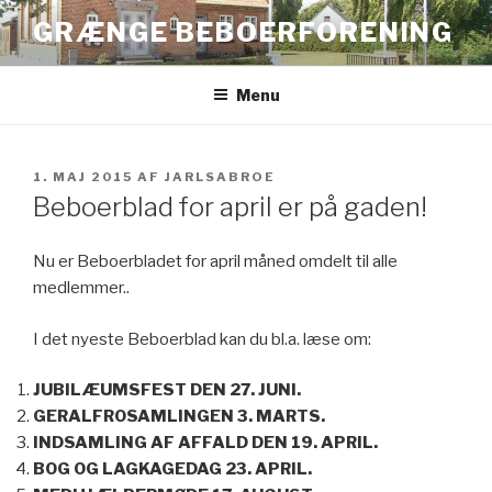
Videre
GRÆNGE BEBOERFORENING
til
indhold
Menu
UDGIVET
1. MAJ 2015
AF
JARLSABROE
DEN
Beboerblad for april er på gaden!
Nu er Beboerbladet for april måned omdelt til alle
medlemmer..
I det nyeste Beboerblad kan du bl.a. læse om:
JUBILÆUMSFEST DEN 27. JUNI.
GERALFROSAMLINGEN 3. MARTS.
INDSAMLING AF AFFALD DEN 19. APRIL.
BOG OG LAGKAGEDAG 23. APRIL.