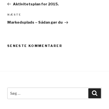
indlæg
Aktivitetsplan for 2015.
Næste
NÆSTE
indlæg
Markedsplads – Sådan gør du
SENESTE KOMMENTARER
Søg
Søg
efter: