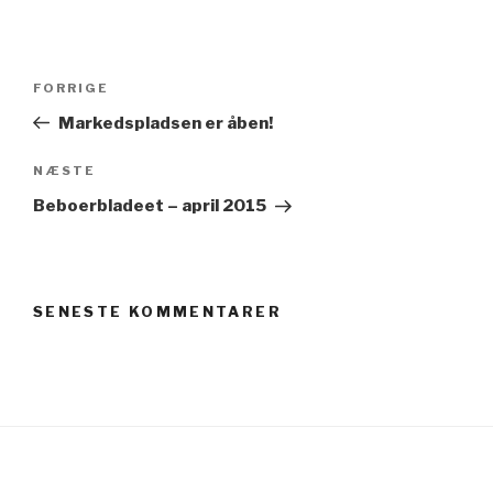
Indlægsnavigation
Forrige
FORRIGE
indlæg
Markedspladsen er åben!
Næste
NÆSTE
indlæg
Beboerbladeet – april 2015
SENESTE KOMMENTARER