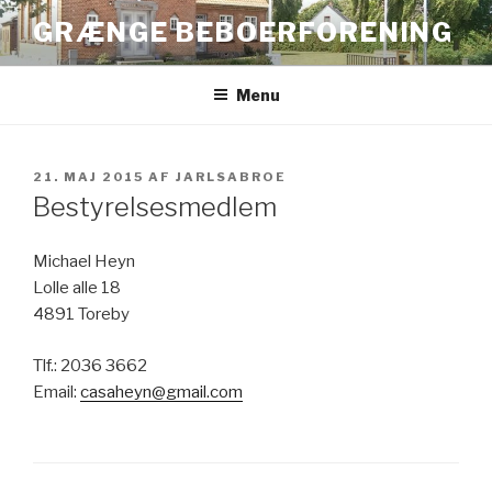
Videre
GRÆNGE BEBOERFORENING
til
indhold
Menu
UDGIVET
21. MAJ 2015
AF
JARLSABROE
DEN
Bestyrelsesmedlem
Michael Heyn
Lolle alle 18
4891 Toreby
Tlf.: 2036 3662
Email:
casaheyn@gmail.com