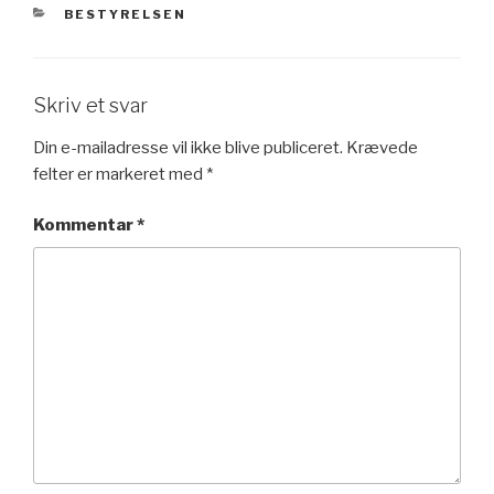
KATEGORIER
BESTYRELSEN
Skriv et svar
Din e-mailadresse vil ikke blive publiceret.
Krævede
felter er markeret med
*
Kommentar
*