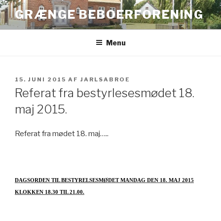
Videre
GRÆNGE BEBOERFORENING
til
indhold
Menu
UDGIVET
15. JUNI 2015
AF
JARLSABROE
DEN
Referat fra bestyrlesesmødet 18.
maj 2015.
Referat fra mødet 18. maj…..
DAGSORDEN TIL BESTYRELSESMØDET MANDAG DEN 18. MAJ 2015
KLOKKEN 18.30 TIL 21.00.