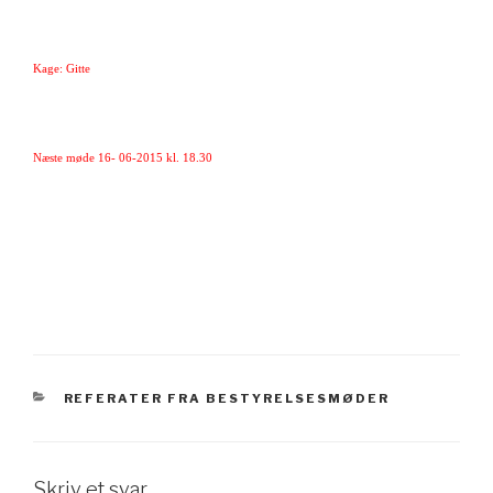
Kage: Gitte
Næste møde 16- 06-2015 kl. 18.30
KATEGORIER
REFERATER FRA BESTYRELSESMØDER
Skriv et svar