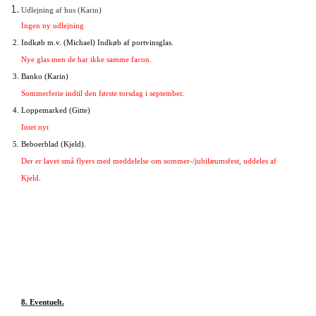
Udlejning af hus (Karin)
Ingen ny udlejning
Indkøb m.v. (Michael) Indkøb af portvinsglas.
Nye glas men de har ikke samme facon.
Banko (Karin)
Sommerferie indtil den første torsdag i september.
Loppemarked (Gitte)
Intet nyt
Beboerblad (Kjeld).
Der er lavet små flyers med meddelelse om sommer-/jubilæumsfest, uddeles af
Kjeld
.
8. Eventuelt.