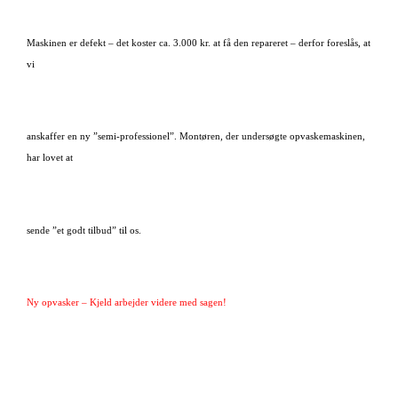
Maskinen er defekt – det koster ca. 3.000 kr. at få den repareret – derfor foreslås, at
vi
anskaffer en ny ”semi-professionel”. Montøren, der undersøgte opvaskemaskinen,
har lovet at
sende ”et godt tilbud” til os.
Ny opvasker – Kjeld arbejder videre med sagen!