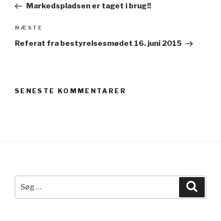
indlæg
Markedspladsen er taget i brug!!
Næste
NÆSTE
indlæg
Referat fra bestyrelsesmødet 16. juni 2015
SENESTE KOMMENTARER
Søg
Søg
efter: