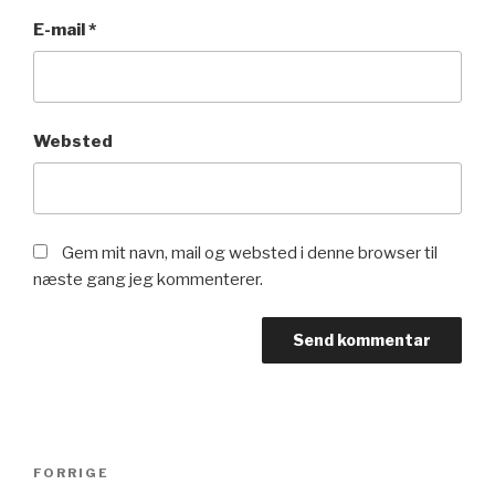
E-mail
*
Websted
Gem mit navn, mail og websted i denne browser til
næste gang jeg kommenterer.
Indlægsnavigation
Forrige
FORRIGE