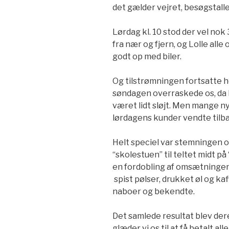
det gælder vejret, besøgstal
Lørdag kl. 10 stod der vel n
fra nær og fjern, og Lolle all
godt op med biler.
Og tilstrømningen fortsatte 
søndagen overraskede os, da 
været lidt sløjt. Men mange ny
lørdagens kunder vendte tilb
Helt speciel var stemningen om
“skolestuen” til teltet midt p
en fordobling af omsætningen i
spist pølser, drukket øl og ka
naboer og bekendte.
Det samlede resultat blev dere
glæder vi os til at få betalt all