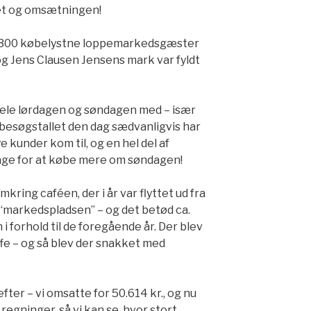
let og omsætningen!
ok 300 købelystne loppemarkedsgæster
e og Jens Clausen Jensens mark var fyldt
hele lørdagen og søndagen med – især
besøgstallet den dag sædvanligvis har
e kunder kom til, og en hel del af
age for at købe mere om søndagen!
kring caféen, der i år var flyttet ud fra
å “markedspladsen” – og det betød ca.
 forhold til de foregående år. Der blev
ffe – og så blev der snakket med
fter – vi omsatte for 50.614 kr., og nu
e regninger, så vi kan se, hvor stort