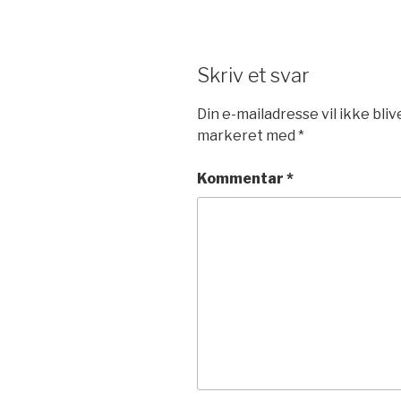
Skriv et svar
Din e-mailadresse vil ikke bliv
markeret med
*
Kommentar
*