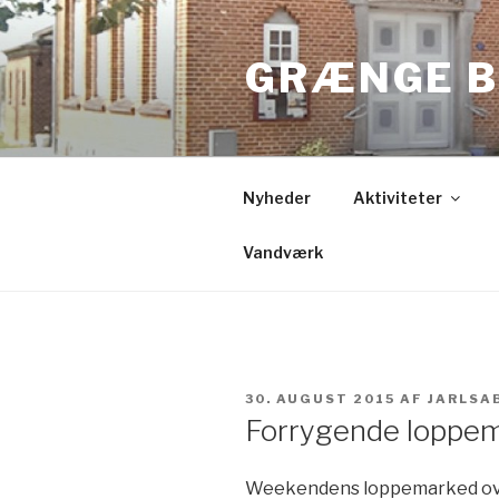
Videre
til
GRÆNGE B
indhold
Nyheder
Aktiviteter
Vandværk
UDGIVET
30. AUGUST 2015
AF
JARLSA
DEN
Forrygende loppem
Weekendens loppemarked over