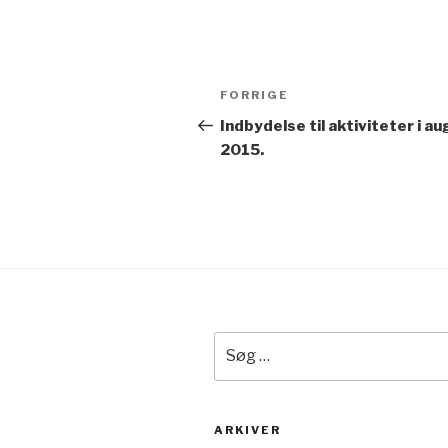
Indlægsnavigation
Forrige
FORRIGE
indlæg
Indbydelse til aktiviteter i a
2015.
Søg
efter:
ARKIVER