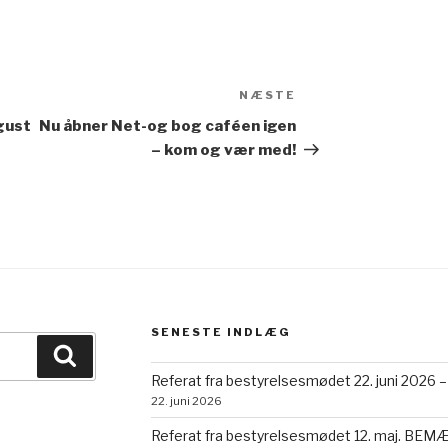
NÆSTE
Næste
indlæg
ugust
Nu åbner Net-og bog caféen igen
– kom og vær med!
SENESTE INDLÆG
Søg
Referat fra bestyrelsesmødet 22. juni 2026 –
22. juni 2026
Referat fra bestyrelsesmødet 12. maj. BEMÆRK