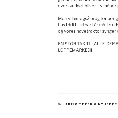
overskuddet bliver – vi håber 
Men vi har også brug for peng
hus i drift – vi har i år måtte
og vores havetraktor synger o
EN STOR TAK TIL ALLE, DE
LOPPEMARKED!!
KATEGORIER
AKTIVITETER & NYHEDER