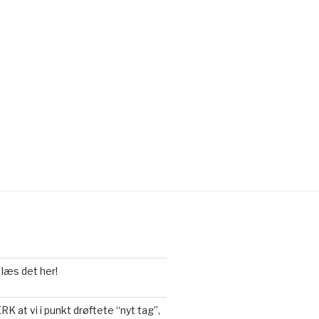
 læs det her!
 at vi i punkt drøftete “nyt tag”,