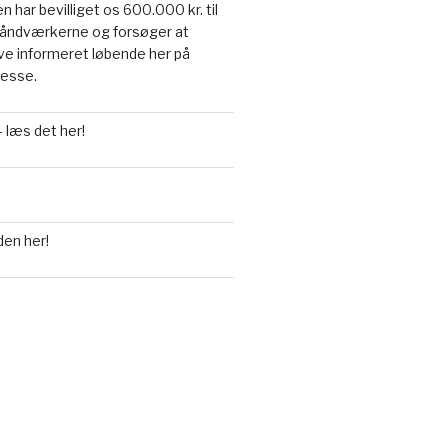
n har bevilliget os 600.000 kr. til
a håndværkerne og forsøger at
live informeret løbende her på
resse.
 læs det her!
den her!