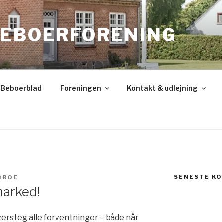
EBOERFORENING
Beboerblad
Foreningen
Kontakt & udlejning
SENESTE K
BROE
arked!
steg alle forventninger – både når