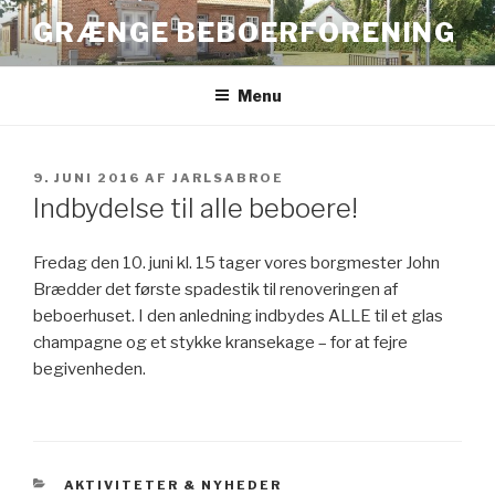
Videre
GRÆNGE BEBOERFORENING
til
indhold
Menu
UDGIVET
9. JUNI 2016
AF
JARLSABROE
DEN
Indbydelse til alle beboere!
Fredag den 10. juni kl. 15 tager vores borgmester John
Brædder det første spadestik til renoveringen af
beboerhuset. I den anledning indbydes ALLE til et glas
champagne og et stykke kransekage – for at fejre
begivenheden.
KATEGORIER
AKTIVITETER & NYHEDER