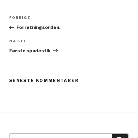
Indlægsnavigation
Forrige
FORRIGE
indlæg
Forretningsorden.
Næste
NÆSTE
indlæg
Første spadestik
SENESTE KOMMENTARER
Søg