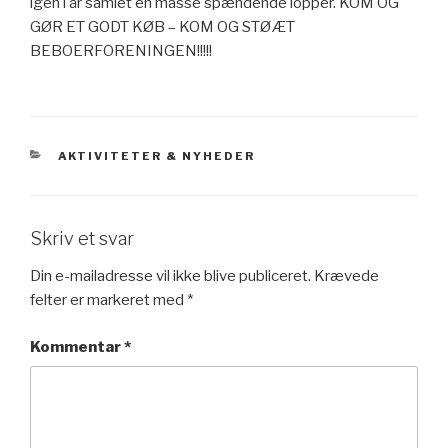
igen i år samlet en masse spændende lopper. KOM OG
GØR ET GODT KØB – KOM OG STØÆT
BEBOERFORENINGEN!!!!!
KATEGORIER
AKTIVITETER & NYHEDER
Skriv et svar
Din e-mailadresse vil ikke blive publiceret.
Krævede
felter er markeret med
*
Kommentar
*