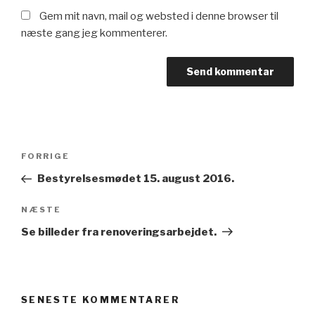
Gem mit navn, mail og websted i denne browser til
næste gang jeg kommenterer.
Indlægsnavigation
Forrige
FORRIGE
indlæg
Bestyrelsesmødet 15. august 2016.
Næste
NÆSTE
indlæg
Se billeder fra renoveringsarbejdet.
SENESTE KOMMENTARER