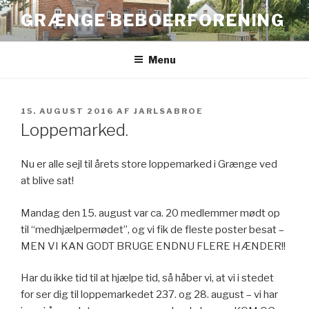
Videre
GRÆNGE BEBOERFORENING
til
indhold
Menu
UDGIVET
15. AUGUST 2016
AF
JARLSABROE
DEN
Loppemarked.
Nu er alle sejl til årets store loppemarked i Grænge ved
at blive sat!
Mandag den 15. august var ca. 20 medlemmer mødt op
til “medhjælpermødet”, og vi fik de fleste poster besat –
MEN VI KAN GODT BRUGE ENDNU FLERE HÆNDER!!
Har du ikke tid til at hjælpe tid, så håber vi, at vi i stedet
for ser dig til loppemarkedet 237. og 28. august – vi har