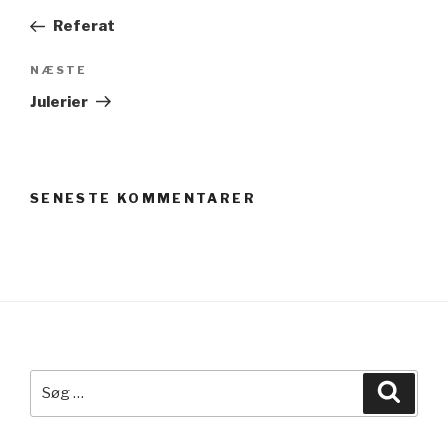
indlæg
Referat
Næste
NÆSTE
indlæg
Julerier
SENESTE KOMMENTARER
Søg
Søg
efter: