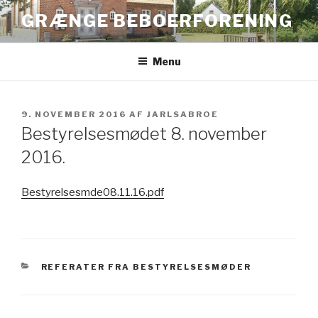
Videre
GRÆNGE BEBOERFORENING
til
indhold
Menu
UDGIVET
9. NOVEMBER 2016
AF
JARLSABROE
DEN
Bestyrelsesmødet 8. november
2016.
Bestyrelsesmde08.11.16.pdf
KATEGORIER
REFERATER FRA BESTYRELSESMØDER