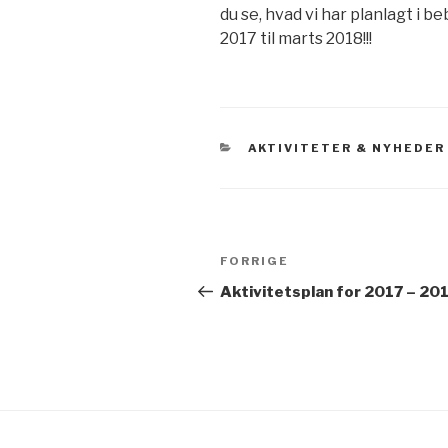
du se, hvad vi har planlagt i 
2017 til marts 2018!!!
KATEGORIER
AKTIVITETER & NYHEDER
Indlægsnavigation
Forrige
FORRIGE
indlæg
Aktivitetsplan for 2017 – 20