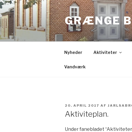
Videre
til
GRÆNGE B
indhold
Nyheder
Aktiviteter
Vandværk
UDGIVET
20. APRIL 2017
AF
JARLSABR
DEN
Aktiviteplan.
Under fanebladet “Aktiviteter”