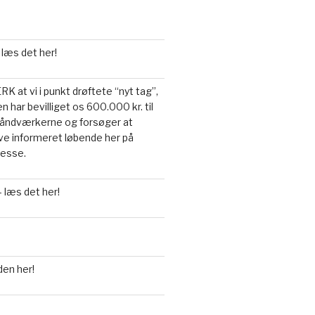
 læs det her!
 at vi i punkt drøftete “nyt tag”,
n har bevilliget os 600.000 kr. til
a håndværkerne og forsøger at
live informeret løbende her på
resse.
 læs det her!
den her!