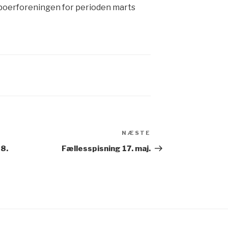
beboerforeningen for perioden marts
NÆSTE
Næste
indlæg
18.
Fællesspisning 17. maj.