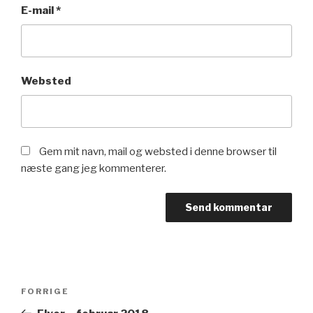
E-mail
*
Websted
Gem mit navn, mail og websted i denne browser til
næste gang jeg kommenterer.
Indlægsnavigation
Forrige
FORRIGE
indlæg