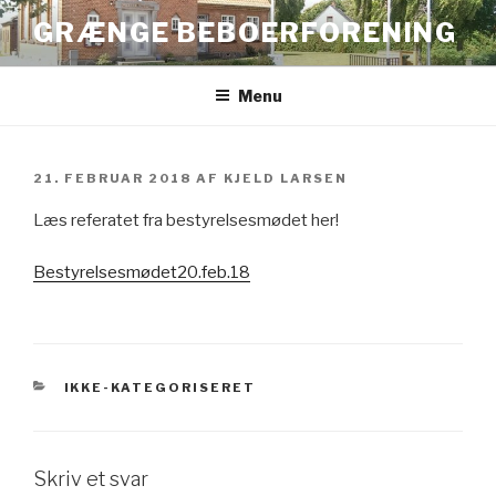
Videre
GRÆNGE BEBOERFORENING
til
indhold
Menu
UDGIVET
21. FEBRUAR 2018
AF
KJELD LARSEN
DEN
Læs referatet fra bestyrelsesmødet her!
Bestyrelsesmødet20.feb.18
KATEGORIER
IKKE-KATEGORISERET
Skriv et svar