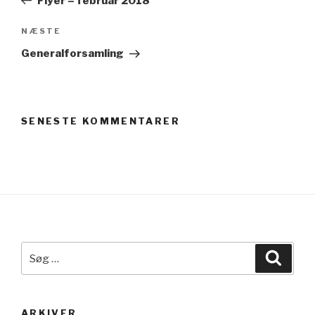
Flyer – februar 2018
Næste
NÆSTE
indlæg
Generalforsamling
SENESTE KOMMENTARER
Søg
Søg
efter:
ARKIVER