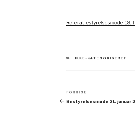
Referat-estyrelsesmode-18.-
KATEGORIER
IKKE-KATEGORISERET
Indlægsnavigation
Forrige
FORRIGE
indlæg
Bestyrelsesmøde 21. januar 