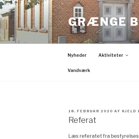
Videre
til
GRÆNGE B
indhold
Nyheder
Aktiviteter
Vandværk
UDGIVET
18. FEBRUAR 2020
AF
KJELD
DEN
Referat
Læs referatet fra bestyrelses