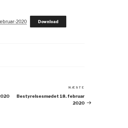
februar-2020
Download
NÆSTE
Næste
indlæg
2020
Bestyrelsesmødet 18. februar
2020