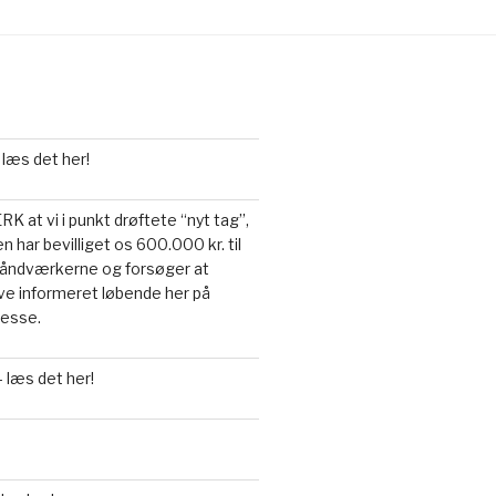
 læs det her!
 at vi i punkt drøftete “nyt tag”,
n har bevilliget os 600.000 kr. til
a håndværkerne og forsøger at
live informeret løbende her på
resse.
 læs det her!