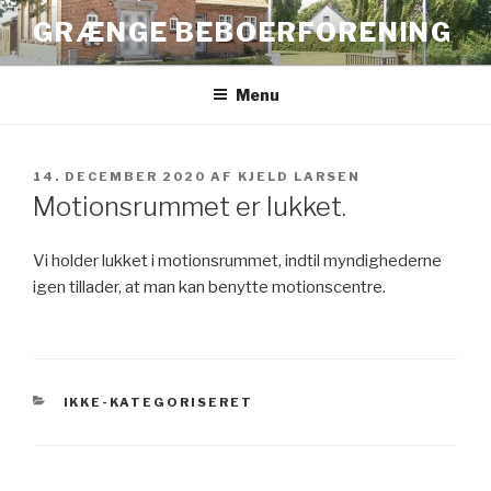
Videre
GRÆNGE BEBOERFORENING
til
indhold
Menu
UDGIVET
14. DECEMBER 2020
AF
KJELD LARSEN
DEN
Motionsrummet er lukket.
Vi holder lukket i motionsrummet, indtil myndighederne
igen tillader, at man kan benytte motionscentre.
KATEGORIER
IKKE-KATEGORISERET