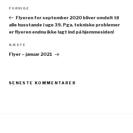
Indlægsnavigation
Forrige
FORRIGE
indlæg
Flyeren for september 2020 bliver omdelt til
alle husstande i uge 39. Pga. tekniske problemer
er flyeren endnu ikke lagt ind på hjemmesiden!
Næste
NÆSTE
indlæg
Flyer – januar 2021
SENESTE KOMMENTARER