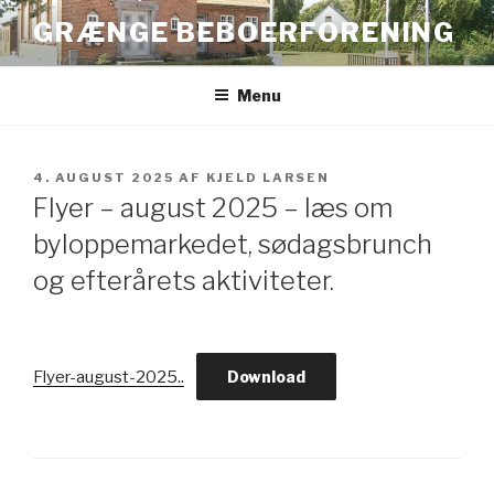
Videre
GRÆNGE BEBOERFORENING
til
indhold
Menu
UDGIVET
4. AUGUST 2025
AF
KJELD LARSEN
DEN
Flyer – august 2025 – læs om
byloppemarkedet, sødagsbrunch
og efterårets aktiviteter.
Flyer-august-2025..
Download