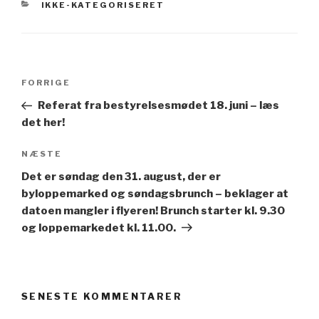
KATEGORIER
IKKE-KATEGORISERET
Indlægsnavigation
Forrige
FORRIGE
indlæg
Referat fra bestyrelsesmødet 18. juni – læs
det her!
Næste
NÆSTE
indlæg
Det er søndag den 31. august, der er
byloppemarked og søndagsbrunch – beklager at
datoen mangler i flyeren! Brunch starter kl. 9.30
og loppemarkedet kl. 11.00.
SENESTE KOMMENTARER