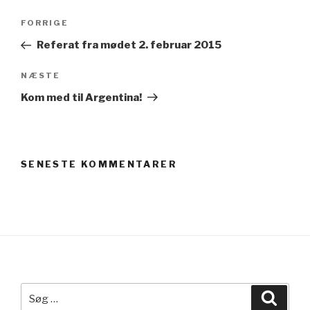
Indlægsnavigation
Forrige
FORRIGE
indlæg
Referat fra mødet 2. februar 2015
Næste
NÆSTE
indlæg
Kom med til Argentina!
SENESTE KOMMENTARER
Søg
Søg
efter: