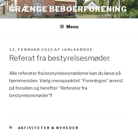
Videre
GRÆNGE BEBOERFORENING
til
indhold
Menu
UDGIVET
12. FEBRUAR 2015
AF
JARLSABROE
DEN
Referat fra bestyrelsesmøder.
Alle referater fra bestyrelsesmøderne kan du læse på
hjemmesiden. Vælg menupunktet “Foreningen” øverst
på forsiden og herefter “Referater fra
bestyrelsesmøder”!!
KATEGORIER
AKTIVITETER & NYHEDER