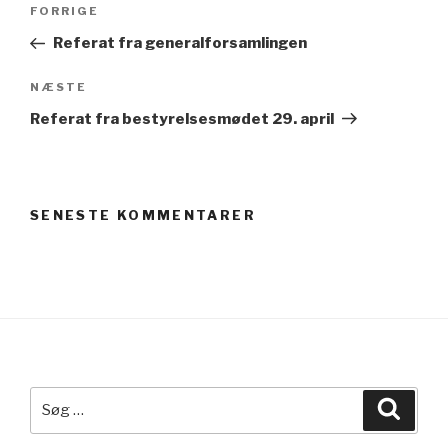
Indlægsnavigation
Forrige
FORRIGE
indlæg
Referat fra generalforsamlingen
Næste
NÆSTE
indlæg
Referat fra bestyrelsesmødet 29. april
SENESTE KOMMENTARER
Søg
Søg
efter: