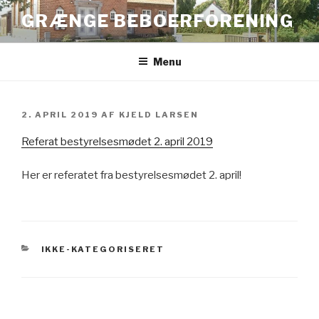
Videre
GRÆNGE BEBOERFORENING
til
indhold
Menu
UDGIVET
2. APRIL 2019
AF
KJELD LARSEN
DEN
Referat bestyrelsesmødet 2. april 2019
Her er referatet fra bestyrelsesmødet 2. april!
KATEGORIER
IKKE-KATEGORISERET