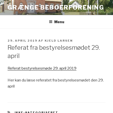
Videre
GRÆNGE BEBOERFORENING
til
indhold
Menu
UDGIVET
29. APRIL 2019
AF
KJELD LARSEN
DEN
Referat fra bestyrelsesmødet 29.
april
Referat bestyrelsesmøde 29. april 2019
Her kan du læse referatet fra bestyrelsesmødet den 29.
april
KATEGORIER
IKKE-KATEGORISERET