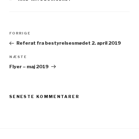
Indlægsnavigation
Forrige
FORRIGE
indlæg
Referat fra bestyrelsesmødet 2. april 2019
Næste
NÆSTE
indlæg
Flyer – maj 2019
SENESTE KOMMENTARER